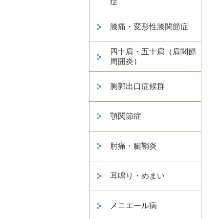
症
膝痛・変形性膝関節症
四十肩・五十肩（肩関節
周囲炎）
胸郭出口症候群
顎関節症
肘痛・腱鞘炎
耳鳴り・めまい
メニエール病