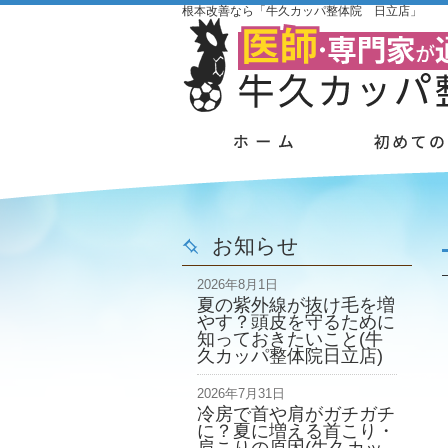
根本改善なら「牛久カッパ整体院 日立店」
お知らせ
2026年8月1日
夏の紫外線が抜け毛を増
やす？頭皮を守るために
知っておきたいこと(牛
久カッパ整体院日立店)
2026年7月31日
冷房で首や肩がガチガチ
に？夏に増える首こり・