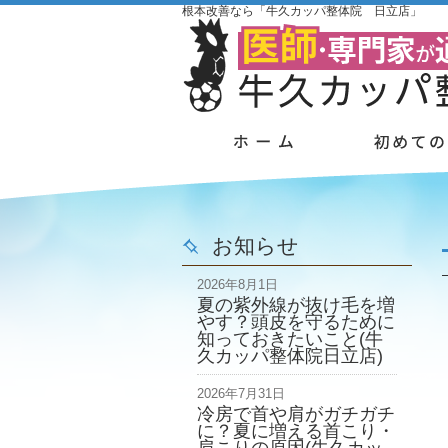
根本改善なら「牛久カッパ整体院 日立店」
お知らせ
2026年8月1日
夏の紫外線が抜け毛を増
やす？頭皮を守るために
知っておきたいこと(牛
久カッパ整体院日立店)
2026年7月31日
冷房で首や肩がガチガチ
に？夏に増える首こり・