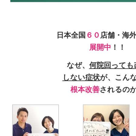
日本全国
６０
店舗・海
展開中
！！
なぜ、
何院回っても
しない症状
が、こん
根本改善
されるの