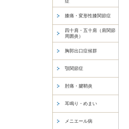
症
膝痛・変形性膝関節症
四十肩・五十肩（肩関節
周囲炎）
胸郭出口症候群
顎関節症
肘痛・腱鞘炎
耳鳴り・めまい
メニエール病