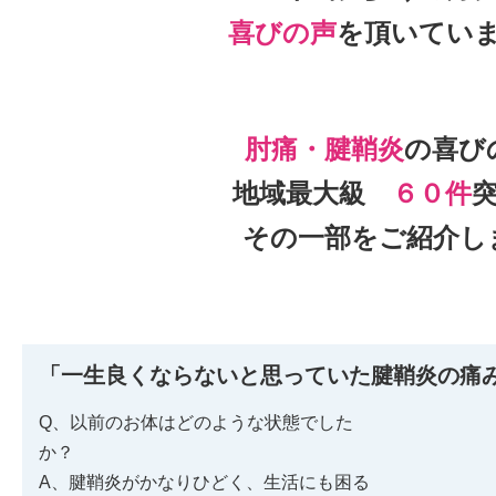
喜びの声
を頂いて
い
肘痛・腱鞘炎
の喜び
地域最大級
６０件
その一部をご紹介し
「一生良くならないと思っていた腱鞘炎の痛
Q、以前のお体はどのような状態でした
か？
A、腱鞘炎がかなりひどく、生活にも困る