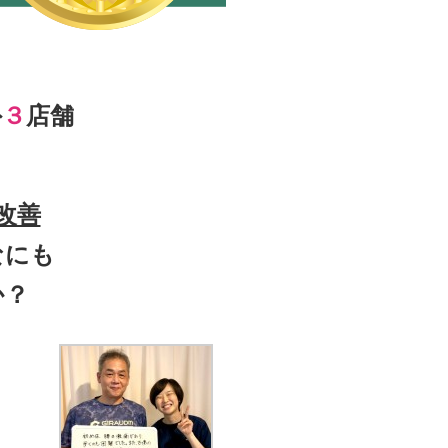
外
３
店舗
改善
なにも
か？